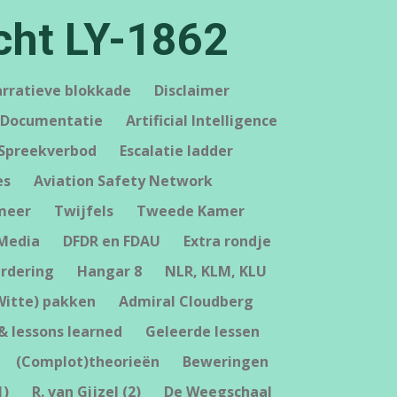
cht LY-1862
rratieve blokkade
Disclaimer
Documentatie
Artificial Intelligence
Spreekverbod
Escalatie ladder
es
Aviation Safety Network
meer
Twijfels
Tweede Kamer
 Media
DFDR en FDAU
Extra rondje
rdering
Hangar 8
NLR, KLM, KLU
Witte) pakken
Admiral Cloudberg
& lessons learned
Geleerde lessen
(Complot)theorieën
Beweringen
1)
R. van Gijzel (2)
De Weegschaal