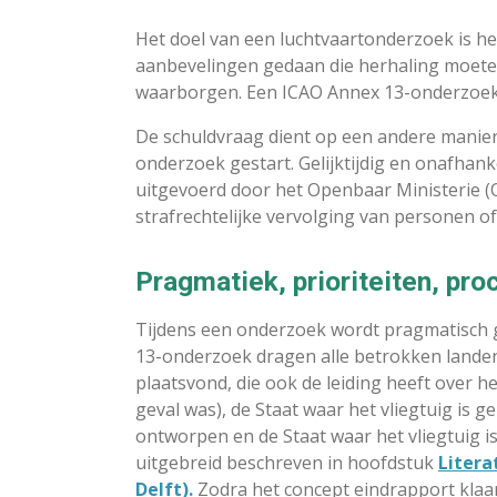
Het doel van een luchtvaartonderzoek is h
aanbevelingen gedaan die herhaling moeten
waarborgen. Een ICAO Annex 13-onderzoek is
De schuldvraag dient op een andere manier
onderzoek gestart. Gelijktijdig en onafhan
uitgevoerd door het Openbaar Ministerie (O
strafrechtelijke vervolging van personen of
Pragmatiek, prioriteiten, pr
Tijdens een onderzoek wordt pragmatisch gek
13-onderzoek dragen alle betrokken landen 
plaatsvond, die ook de leiding heeft over h
geval was), de Staat waar het vliegtuig is g
ontworpen en de Staat waar het vliegtuig is
uitgebreid beschreven in hoofdstuk
Litera
Delft).
Zodra het concept eindrapport klaar 