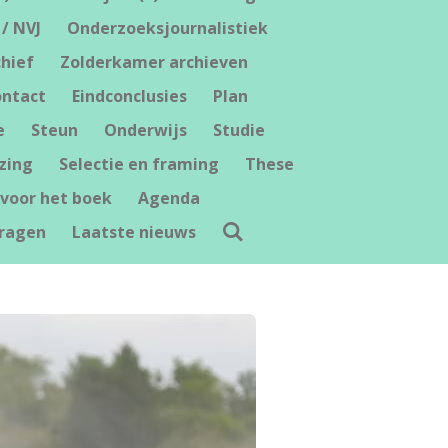
 / NVJ
Onderzoeksjournalistiek
hief
Zolderkamer archieven
ntact
Eindconclusies
Plan
e
Steun
Onderwijs
Studie
zing
Selectie en framing
These
voor het boek
Agenda
ragen
Laatste nieuws