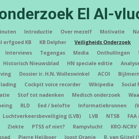
sonderzoek El Al-vlu
minuten
Introductie
Over mezelf
Motivatie
Na
al erfgoed KB
KB Delpher
Veiligheids Onderzoek
Interviews
Tegengas
Media
Onthullingen
Historisch Nieuwsblad
HN speciale editie
Analys
eving
Dossier ir. H.N. Wolleswinkel
ACOI
Bijlmer
 lading
Cockpit voice recorder
Wikipedia
Social
atie
Stof tot nadenken
Medisch onderzoek
Waa
oeing
RLD
Eed / belofte
Informatiebronnen
(
Luchtverkeersbeveiliging (LVB)
LVB
NTSB
FAA 
Ziekte
PTSS of niet?
Rampvlucht
KRO-NCRV
ssad
Pierre Heijboer
Joost Oranje
R. van Gijzel (