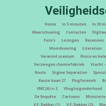
Ga
Veiligheid
direct
naar
de
Home
In 5 minuten
In 30 
hoofdinhoud
Waarschuwing
Contacten
Digita
Foto's
Lezingen
Recensies
Woordvoering
Literatuur
Verarmd uranium
Risico en bel
Verzwegen chemiefabriek
Vracht -
Route
Engine Separation
Specul
Keuze baan 27
Flugforensik
B
VMC(A) n-2
Vliegtuigonderhoud
De Enquête
Cartoons
Ministerie
V.F. Dekker (1)
V.F. Dekker (2)
Mo