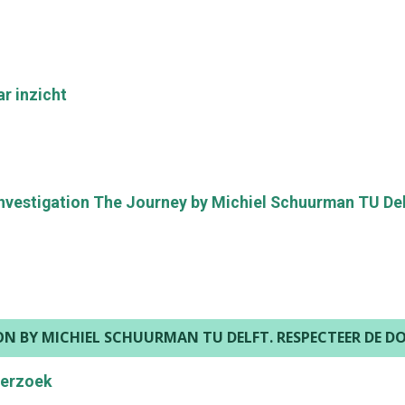
r inzicht
Investigation The Journey by Michiel Schuurman TU De
TION BY MICHIEL SCHUURMAN TU DELFT. RESPECTEER D
derzoek