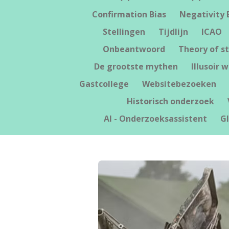
Confirmation Bias
Negativity 
Stellingen
Tijdlijn
ICAO
Onbeantwoord
Theory of st
De grootste mythen
Illusoir 
Gastcollege
Websitebezoeken
Historisch onderzoek
AI - Onderzoeksassistent
G