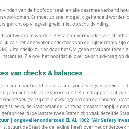
et vinden van de hoofdoorzaak en alle daarmee verband ho
 voorkomen. Er moet zo snel mogelijk gehandeld worden om 
 gericht op vliegveiligheid, niet op schuldvinding.
 beantwoord te worden. Bestaat er vermoeden van strafbare 
kelijk van het ongevallenonderzoek van de Bijlmerramp zijn 
M). Uiteindelijk zijn er door het OM geen strafbare feiten 
 instanties. Zie ook het hoofdstuk over de schuldvraag op d
oces van checks & balances
eken naar hoofd- en bijzaken, zodat vliegveiligheid altijd 
bij aan het onderzoeksproces en het eindrapport. Dit zijn h
et onderzoek (tenzij dat is gedelegeerd aan een andere Staa
eregistreerd, de Staat waar de luchtvaartmaatschappij is geve
 gefabriceerd (de laatste twee Staten zijn vaak dezelfde Sta
tuur | ongevallenonderzoek EL AL 1862
(Air Safety Inve
is, stuurt de Staat die de leiding heeft over het onderzoek