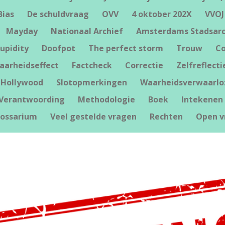
Bias
De schuldvraag
OVV
4 oktober 202X
VVOJ
Mayday
Nationaal Archief
Amsterdams Stadsarc
upidity
Doofpot
The perfect storm
Trouw
Co
waarheidseffect
Factcheck
Correctie
Zelfreflecti
Hollywood
Slotopmerkingen
Waarheidsverwaarlo
Verantwoording
Methodologie
Boek
Intekenen 
lossarium
Veel gestelde vragen
Rechten
Open v