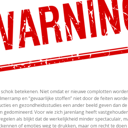
 schok betekenen. Niet omdat er nieuwe complotten worden 
lmerramp en “gevaarlijke stoffen” niet door de feiten word
ucties en gezondheidsstudies een ander beeld geven dan de 
en gedomineerd. Voor wie zich jarenlang heeft vastgehoude
gelen als blijkt dat de werkelijkheid minder spectaculair, ma
ontkennen of emoties weg te drukken, maar om recht te doen 