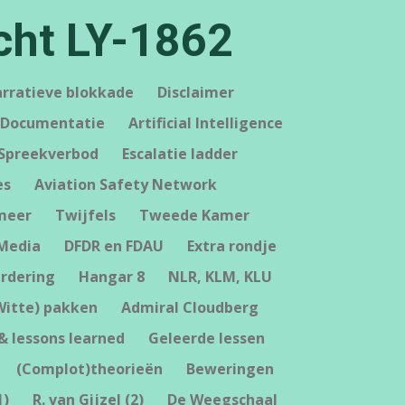
cht LY-1862
rratieve blokkade
Disclaimer
Documentatie
Artificial Intelligence
Spreekverbod
Escalatie ladder
es
Aviation Safety Network
meer
Twijfels
Tweede Kamer
 Media
DFDR en FDAU
Extra rondje
rdering
Hangar 8
NLR, KLM, KLU
Witte) pakken
Admiral Cloudberg
& lessons learned
Geleerde lessen
(Complot)theorieën
Beweringen
1)
R. van Gijzel (2)
De Weegschaal