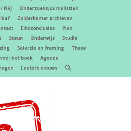
 / NVJ
Onderzoeksjournalistiek
hief
Zolderkamer archieven
ntact
Eindconclusies
Plan
e
Steun
Onderwijs
Studie
zing
Selectie en framing
These
voor het boek
Agenda
ragen
Laatste nieuws