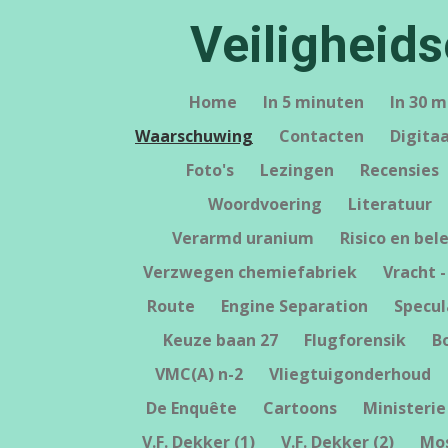
Ga
Veiligheid
direct
naar
de
Home
In 5 minuten
In 30 
hoofdinhoud
Waarschuwing
Contacten
Digita
Foto's
Lezingen
Recensies
Woordvoering
Literatuur
Verarmd uranium
Risico en bel
Verzwegen chemiefabriek
Vracht -
Route
Engine Separation
Specul
Keuze baan 27
Flugforensik
B
VMC(A) n-2
Vliegtuigonderhoud
De Enquête
Cartoons
Ministerie
V.F. Dekker (1)
V.F. Dekker (2)
Mo