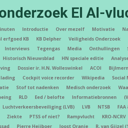
sonderzoek El Al-vlu
minuten
Introductie
Over mezelf
Motivatie
Na
al erfgoed KB
KB Delpher
Veiligheids Onderzoek
Interviews
Tegengas
Media
Onthullingen
Historisch Nieuwsblad
HN speciale editie
Analys
eving
Dossier ir. H.N. Wolleswinkel
ACOI
Bijlmer
 lading
Cockpit voice recorder
Wikipedia
Social
atie
Stof tot nadenken
Medisch onderzoek
Waa
oeing
RLD
Eed / belofte
Informatiebronnen
(
Luchtverkeersbeveiliging (LVB)
LVB
NTSB
FAA 
Ziekte
PTSS of niet?
Rampvlucht
KRO-NCRV
ssad
Pierre Heijboer
Joost Oranje
R. van Gijzel (