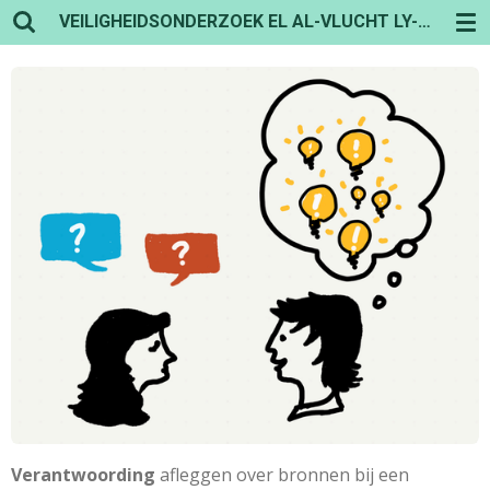
VEILIGHEIDSONDERZOEK EL AL-VLUCHT LY-1862
Ga
direct
naar
de
hoofdinhoud
Verantwoording
afleggen over bronnen bij een