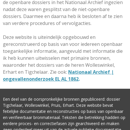
de openbare dossiers in het Nationaal Archief ingezien
nadat deze waren gesplitst van de niet-openbare
dossiers. Daarmee en daarna heb ik besloten af te zien
van verdere procedures of vervolgacties.
Deze website is uiteindelijk opgebouwd en
gereconstrueerd op basis van voor iedereen openbaar
toegankelijke informatie, aangevuld met informatie die
ik heb kunnen uitwisselen met primaire bronnen,
waaronder het dossiers van de heren Wolleswinkel,
Erhart en Tigchelaar. Zie ook:
Nationaal Archief |
ongevallenonderzoek EL AL 1862
.
Een deel van de oorspronkelijke bronnen gepubliceerd: dossier
Tigchelaar, Wolleswinkel, Pruis, Erhart. Deze website bevat
feitelijke documentatie en reconstructies op basis van openbaar
en verifieerbaar bronmateriaal. Teksten die betrekking hadden op
eerdere proces- en correctiefasen zijn gearchiveerd en maken
geen onderdeel meer uit van de actuele publieke documentatie.