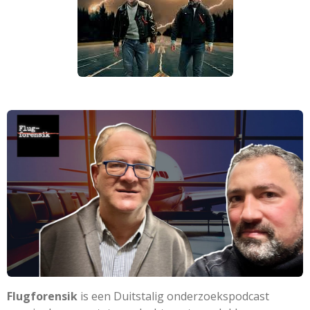
Flugforensik
is
een Duitstalig onderzoeks
­podcast