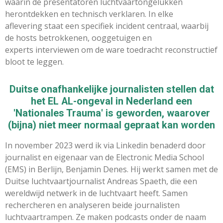
waarin
de presentatoren lucht
vaart­ongelukken
her
ontdekken en technisch
verklaren. In
elke
aflevering
staat een specifiek
incident centraal
, waarbij
de hosts
betrokkenen, oog
getuigen en
experts
interviewen om
de ware toedracht reconstruct
ief
bloot te leggen
.
Duitse onafhankelijke journalisten stellen dat
het EL AL-ongeval in Nederland een
'Nationales Trauma' is geworden, waarover
(bijna) niet meer normaal gepraat kan worden
In november 2023 werd ik via Linkedin benaderd door
journalist en eigenaar van de Electronic Media School
(EMS) in Berlijn, Benjamin Denes. Hij werkt samen met de
Duitse luchtvaartjournalist Andreas Spaeth, die een
wereldwijd netwerk in de luchtvaart heeft. Samen
rechercheren en analyseren beide journalisten
luchtvaartrampen. Ze maken podcasts onder de naam