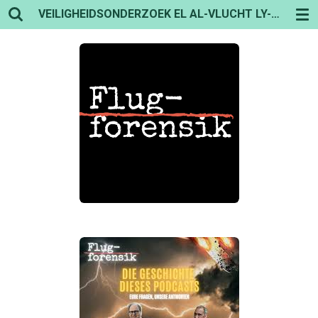
VEILIGHEIDSONDERZOEK EL AL-VLUCHT LY-1862
Ga
direct
naar
de
hoofdinhoud