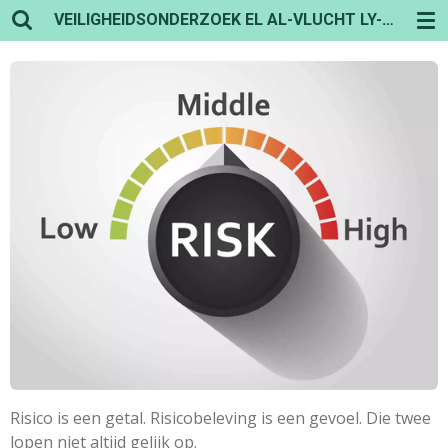
VEILIGHEIDSONDERZOEK EL AL-VLUCHT LY-1862
Ga
direct
naar
de
hoofdinhoud
Risico is een getal. Risicobeleving is een gevoel. Die twee
lopen niet altijd gelijk op.