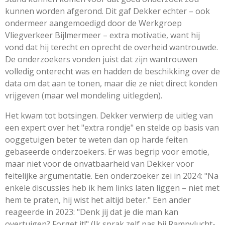
kunnen worden afgerond. Dit gaf Dekker echter – ook
ondermeer aangemoedigd door de Werkgroep
Vliegverkeer Bijlmermeer – extra motivatie, want hij
vond dat hij terecht en oprecht de overheid wantrouwde.
De onderzoekers vonden juist dat zijn wantrouwen
volledig onterecht was en hadden de beschikking over de
data om dat aan te tonen, maar die ze niet direct konden
vrijgeven (maar wel mondeling uitlegden).
Het kwam tot botsingen. Dekker verwierp de uitleg van
een expert over het "extra rondje" en stelde op basis van
ooggetuigen beter te weten dan op harde feiten
gebaseerde onderzoekers. Er was begrip voor emotie,
maar niet voor de onvatbaarheid van Dekker voor
feitelijke argumentatie. Een onderzoeker zei in 2024: "Na
enkele discussies heb ik hem links laten liggen – niet met
hem te praten, hij wist het altijd beter." Een ander
reageerde in 2023: "Denk jij dat je die man kan
overtuigen? Forget it!" (Ik sprak zelf pas bij Rampvlucht-