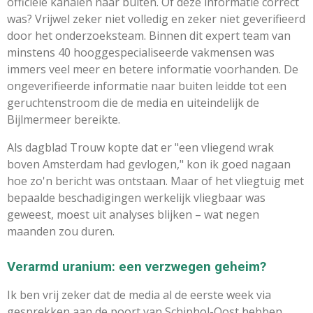
officiële kanalen naar buiten. Of deze informatie correct
was? Vrijwel zeker niet volledig en zeker niet geverifieerd
door het onderzoeksteam. Binnen dit expert team van
minstens 40 hooggespecialiseerde vakmensen was
immers veel meer en betere informatie voorhanden. De
ongeverifieerde informatie naar buiten leidde tot een
geruchtenstroom die de media en uiteindelijk de
Bijlmermeer bereikte.
Als dagblad Trouw kopte dat er "een vliegend wrak
boven Amsterdam had gevlogen," kon ik goed nagaan
hoe zo'n bericht was ontstaan. Maar of het vliegtuig met
bepaalde beschadigingen werkelijk vliegbaar was
geweest, moest uit analyses blijken – wat negen
maanden zou duren.
Verarmd uranium: een verzwegen geheim?
Ik ben vrij zeker dat de media al de eerste week via
gesprekken aan de poort van Schiphol-Oost hebben