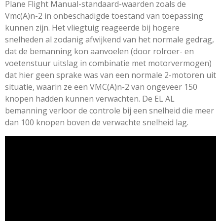
Plane Flight Manual-standaard-waarden zoals de
Vmc(A)n-2 in onbeschadigde toestand van toepassing
kunnen zijn. Het vliegtuig reageerde bij hogere
snelheden al zodanig afwijkend van het normale gedrag,
dat de bemanning kon aanvoelen (door rolroer- en
voetenstuur uitslag in combinatie met motorvermogen)
dat hier geen sprake was van een normale 2-motoren uit
situatie, waarin ze een VMC(A)n-2 van ongeveer 150
knopen hadden kunnen verwachten. De EL AL
bemanning verloor de controle bij een snelheid die meer
dan 100 knopen boven de verwachte snelheid lag.