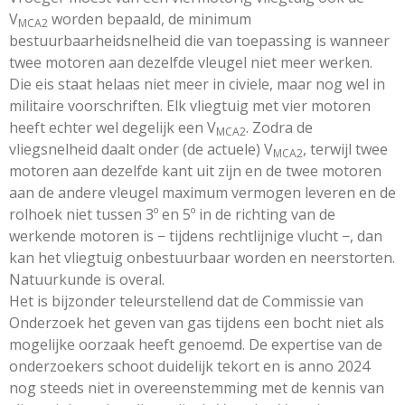
V
worden bepaald, de minimum
MCA2
bestuurbaarheidsnelheid die van toepassing is wanneer
twee motoren aan dezelfde vleugel niet meer werken.
Die eis staat helaas niet meer in civiele, maar nog wel in
militaire voorschriften. Elk vliegtuig met vier motoren
heeft echter wel degelijk een V
. Zodra de
MCA2
vliegsnelheid daalt onder (de actuele) V
, terwijl twee
MCA2
motoren aan dezelfde kant uit zijn en de twee motoren
aan de andere vleugel maximum vermogen leveren en de
rolhoek niet tussen 3º en 5º in de richting van de
werkende motoren is
−
tijdens rechtlijnige vlucht
−
, dan
kan het vliegtuig onbestuurbaar worden en neerstorten.
Natuurkunde is overal.
Het is bijzonder teleurstellend dat de Commissie van
Onderzoek het geven van gas tijdens een bocht niet als
mogelijke oorzaak heeft genoemd. De expertise van de
onderzoekers schoot duidelijk tekort en is anno 2024
nog steeds niet in overeenstemming met de kennis van