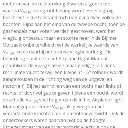
motoren van de rechtervleugel waren afgebroken,
waarna V
van groot belang wordt. Het vliegtuig
MC(A)
beschreef in die toestand toch nog bijna twee volledige
bochten. Bijna aan het eind van de tweede bocht, toen de
gashendels naar voren werden geschoven, werd het
vliegtuig onbestuurbaar en stortte neer in de Bijlmer.
Oorzaak: onbekendheid met de werkelijke waarde van
V
en de daarbij behorende vliegbeperking. Die
MC(A)
beperking is dat de in het Airplane Flight Manual
gepubliceerde V
's alleen maar geldig zijn tijdens
MC(A)
rechlijnige vlucht terwijl een kleine 3° - 5° rolhoek wordt
aangehouden in de richting weg van de uitgevallen
motor(en). Bij het aanrollen van een bocht naar links of
rechts, of door vol gas te geven tijdens een bocht, wordt
de actuele V
veel hoger dan de in het Airplane Flight
MC(A)
Manual gepubliceerde V
als gevolg van het
MC(A)
veranderende krachten- en momentenevenwicht. Ook de
onderzoekers waren daarvan niet op de hoogte.
Vroeger moest van een viermotorig vliegtuig ook de