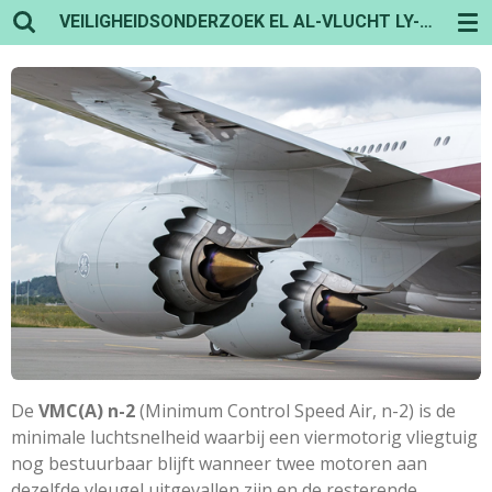
VEILIGHEIDSONDERZOEK EL AL-VLUCHT LY-1862
Ga
direct
naar
de
hoofdinhoud
De
VMC(A) n-2
(Minimum Control Speed Air, n-2) is de
minimale luchtsnelheid waarbij een viermotorig vliegtuig
nog bestuurbaar blijft wanneer twee motoren aan
dezelfde vleugel uitgevallen zijn en de resterende