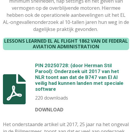
minimum snelheden, flap settings en het geven van
vermogen op de overblijvende motoren. Hiermee
hebben ook de operationele aanbevelingen uit het EL
AL-ongevallenonderzoek al 10-tallen jaren hun weg in de
dagelijkse praktijk gevonden.
LESSONS LEARNED EL AL FLIGHT 1862 VAN DE FEDERAL
AVIATION ADMINISTRATION
PIN 20250728: (door Herman Stil
Parool): Onderzoek uit 2017 van het
NLR toont aan dat de B747 van El Al
veilig had kunnen landen met speciale
software
220 downloads
DOWNLOAD
Het onderstaande artikel uit 2017, 25 jaar na het ongeval
in de Bijlmermeer, toont aan dat er veel aan onderzoek