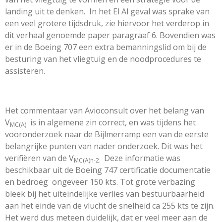
landing uit te denken. In het El Al geval was sprake van
een veel grotere tijdsdruk, zie hiervoor het verderop in
dit verhaal genoemde paper paragraaf 6. Bovendien was
er in de Boeing 707 een extra bemanningslid om bij de
besturing van het vliegtuig en de noodprocedures te
assisteren.
Het commentaar van Avioconsult over het belang van
V
is in algemene zin correct, en was tijdens het
MC(A)
vooronderzoek naar de Bijlmerramp een van de eerste
belangrijke punten van nader onderzoek. Dit was het
verifiëren van de V
Deze informatie was
MC(A)n-2.
beschikbaar uit de Boeing 747 certificatie documentatie
en bedroeg ongeveer 150 kts. Tot grote verbazing
bleek bij het uiteindelijke verlies van bestuurbaarheid
aan het einde van de vlucht de snelheid ca 255 kts te zijn.
Het werd dus meteen duidelijk, dat er veel meer aan de