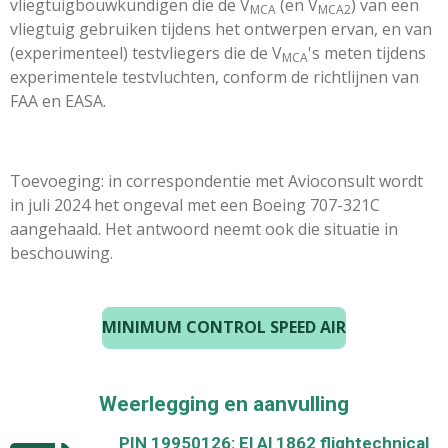
vliegtuigbouwkundigen die de V
(en V
) van een
MCA
MCA2
vliegtuig gebruiken tijdens het ontwerpen ervan, en van
(experimenteel) testvliegers die de V
's meten tijdens
MCA
experimentele testvluchten, conform de richtlijnen van
FAA en EASA.
Toevoeging: in correspondentie met Avioconsult wordt
in juli 2024 het ongeval met een Boeing 707-321C
aangehaald. Het antwoord neemt ook die situatie in
beschouwing.
MINIMUM CONTROL SPEED AIR
Weerlegging en aanvulling
PIN 19950126: El Al 1862 flightechnical